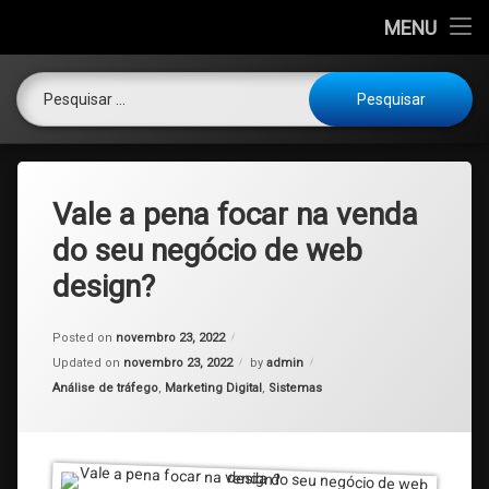
Início
MENU
DEZ9
Skip
Análise de tráfego
Pesquisar por:
Marketing
to
content
123-456-789
Tel:
E-mail e Automação
RSS
Marketing Digital
Vale a pena focar na venda
Redes Sociais
do seu negócio de web
design?
SEO
Sistemas
Posted on
novembro 23, 2022
Updated on
novembro 23, 2022
by
admin
Categories:
Análise de tráfego
,
Marketing Digital
,
Sistemas